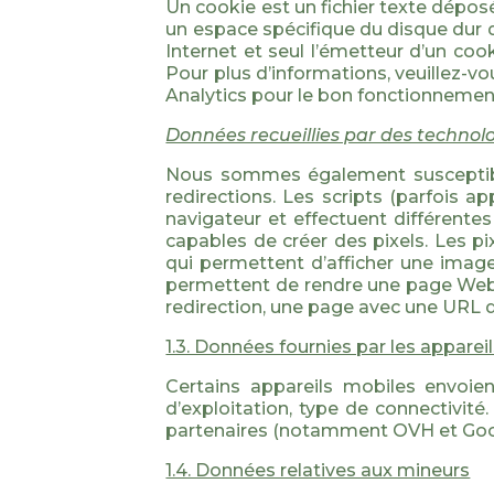
Un cookie est un fichier texte déposé
un espace spécifique du disque dur d
Internet et seul l’émetteur d’un coo
Pour plus d’informations, veuillez-v
Analytics pour le bon fonctionnement
Données recueillies par des technol
Nous sommes également susceptibles 
redirections. Les scripts (parfois 
navigateur et effectuent différente
capables de créer des pixels. Les p
qui permettent d’afficher une image
permettent de rendre une page Web 
redirection, une page avec une URL d
1.3. Données fournies par les apparei
Certains appareils mobiles envoi
d’exploitation, type de connectivit
partenaires (notamment OVH et Google
1.4. Données relatives aux mineurs