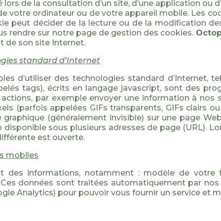
 lors de la consultation d’un site, d’une application ou d
e votre ordinateur ou de votre appareil mobile. Les co
kie peut décider de la lecture ou de la modification d
ous rendre sur notre page de gestion des cookies.
Octop
 de son site Internet.
ogies standard d’Internet
d’utiliser des technologies standard d’Internet, tel
appelés tags), écrits en langage javascript, sont des p
s actions, par exemple envoyer une information à nos 
ixels (parfois appelées GIFs transparents, GIFs clairs 
 graphique (généralement invisible) sur une page Web
disponible sous plusieurs adresses de page (URL). Lo
ifférente est ouverte.
ls mobiles
ent des informations, notamment : modèle de votre 
é. Ces données sont traitées automatiquement par nos
 Analytics) pour pouvoir vous fournir un service et me