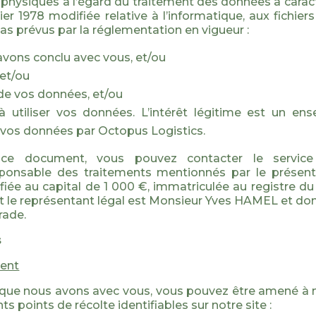
 physiques à l’égard du traitement des données à caractè
r 1978 modifiée relative à l’informatique, aux fichiers
s prévus par la réglementation en vigueur :
avons conclu avec vous, et/ou
 et/ou
 de vos données, et/ou
e à utiliser vos données. L’intérêt légitime est un 
n de vos données par Octopus Logistics.
 ce document, vous pouvez contacter le servic
sponsable des traitements mentionnés par le présen
lifiée au capital de 1 000 €, immatriculée au registre 
t le représentant légal est Monsieur Yves HAMEL et dont
rade.
s
ment
ts que nous avons avec vous, vous pouvez être amené 
ts points de récolte identifiables sur notre site :