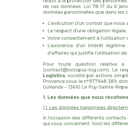
relatif à la protection des personnes
de ces données. Loi 78-17 du 6 janvie
données personnelles que dans les ca
L’exécution d’un contrat que nous 
Le respect d’une obligation légale,
Votre consentement à l’utilisation
L’existence d’un intérêt légitim
d’affaires qui justifie l’utilisatio
Pour toute question relative à
(contact@octopus-log.com). Le re
Logistics
, société par actions simp
Provence sous le n°977948 389
, don
Goirands – 13610 Le Puy-Sainte-Répa
1. Les données que nous récolton
1.1. Les données transmises directe
A l’occasion des différents contac
qui vous concernent. Voici les différen