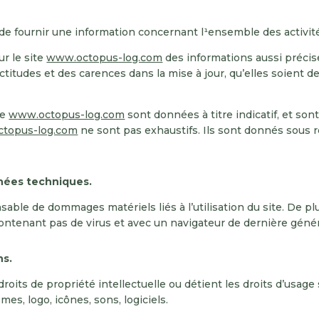
de fournir une information concernant l¹ensemble des activité
r le site
www.octopus-log.com
des informations aussi précise
tudes et des carences dans la mise à jour, qu’elles soient de s
te
www.octopus-log.com
sont données à titre indicatif, et sont
topus-log.com
ne sont pas exhaustifs. Ils sont donnés sous 
nnées techniques.
able de dommages matériels liés à l’utilisation du site. De plus
 contenant pas de virus et avec un navigateur de dernière géné
ns.
ts de propriété intellectuelle ou détient les droits d’usage 
es, logo, icônes, sons, logiciels.