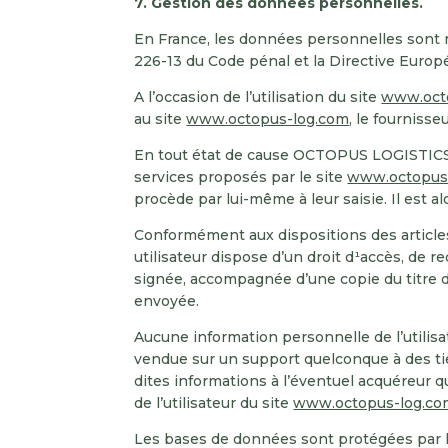
7. Gestion des données personnelles.
En France, les données personnelles sont no
226-13 du Code pénal et la Directive Europ
A l’occasion de l’utilisation du site
www.oct
au site
www.octopus-log.com
, le fournisse
En tout état de cause OCTOPUS LOGISTICS ne
services proposés par le site
www.octopus
procède par lui-même à leur saisie. Il est alo
Conformément aux dispositions des articles 38
utilisateur dispose d’un droit d¹accès, de 
signée, accompagnée d’une copie du titre d’i
envoyée.
Aucune information personnelle de l’utilisa
vendue sur un support quelconque à des ti
dites informations à l’éventuel acquéreur q
de l’utilisateur du site
www.octopus-log.co
Les bases de données sont protégées par les 