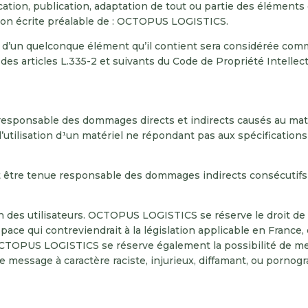
ation, publication, adaptation de tout ou partie des éléments 
sation écrite préalable de : OCTOPUS LOGISTICS.
u d’un quelconque élément qu’il contient sera considérée com
es articles L.335-2 et suivants du Code de Propriété Intellect
onsable des dommages directs et indirects causés au matériel 
’utilisation d¹un matériel ne répondant pas aux spécifications 
re tenue responsable des dommages indirects consécutifs à l
ion des utilisateurs. OCTOPUS LOGISTICS se réserve le droit 
ce qui contreviendrait à la législation applicable en France, e
CTOPUS LOGISTICS se réserve également la possibilité de mett
e message à caractère raciste, injurieux, diffamant, ou pornogr