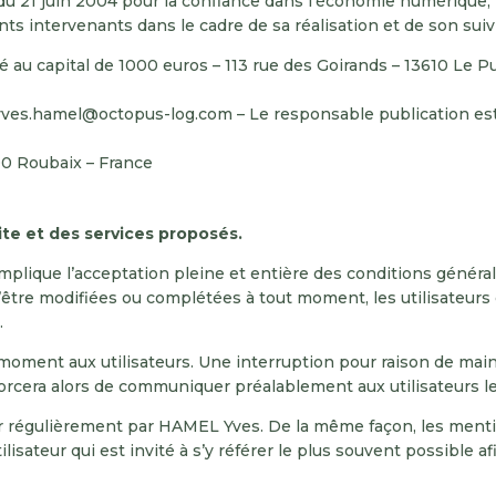
5 du 21 juin 2004 pour la confiance dans l’économie numérique, i
ents intervenants dans le cadre de sa réalisation et de son suivi
au capital de 1000 euros – 113 rue des Goirands – 13610 Le 
 yves.hamel@octopus-log.com – Le responsable publication e
00 Roubaix – France
site et des services proposés.
mplique l’acceptation pleine et entière des conditions générale
d’être modifiées ou complétées à tout moment, les utilisateurs
.
moment aux utilisateurs. Une interruption pour raison de mai
cera alors de communiquer préalablement aux utilisateurs les
r régulièrement par HAMEL Yves. De la même façon, les menti
lisateur qui est invité à s’y référer le plus souvent possible 