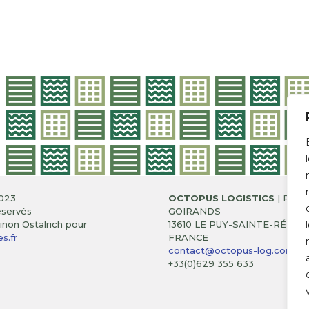
023
OCTOPUS LOGISTICS
| RUE 
éservés
GOIRANDS
non Ostalrich pour
13610 LE PUY-SAINTE-RÉPAR
s.fr
FRANCE
contact@octopus-log.com
+33(0)629 355 633