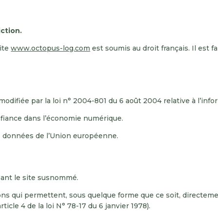
.
iction.
site
www.octopus-log.com
est soumis au droit français. Il est f
difiée par la loi n° 2004-801 du 6 août 2004 relative à l’inform
nfiance dans l’économie numérique.
s données de l’Union européenne.
isant le site susnommé.
ons qui permettent, sous quelque forme que ce soit, directeme
ticle 4 de la loi N° 78-17 du 6 janvier 1978).