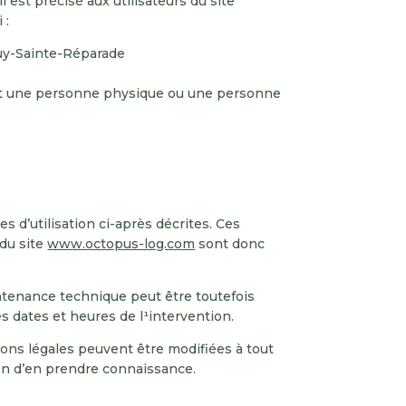
l est précisé aux utilisateurs du site
 :
Puy-Sainte-Réparade
st une personne physique ou une personne
s d’utilisation ci-après décrites. Ces
 du site
www.octopus-log.com
sont donc
ntenance technique peut être toutefois
 dates et heures de l¹intervention.
ons légales peuvent être modifiées à tout
afin d’en prendre connaissance.