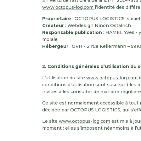
En vertu de l’article 6 de la loi n° 2004-57
www.octopus-log.com
l’identité des différ
Propriétaire
: OCTOPUS LOGISTICS, société 
Créateur
: Webdesign Ninon Ostalrich
Responsable publication
: HAMEL Yves ­-
morale.
Hébergeur
: OVH ­- 2 rue Kellermann – 591
2. Conditions générales d’utilisation du 
L’utilisation du site
www.octopus-log.com
i
conditions d’utilisation sont susceptibles 
invités à les consulter de manière régulière
Ce site est normalement accessible à tout 
décidée par OCTOPUS LOGISTICS, qui s’effor
Le site
www.octopus-log.com
est mis à jou
moment : elles s’imposent néanmoins à l’uti