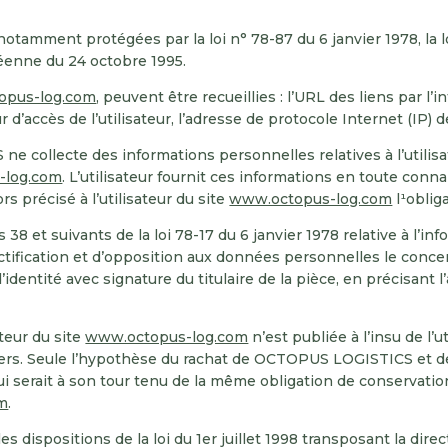
tamment protégées par la loi n° 78-87 du 6 janvier 1978, la loi
éenne du 24 octobre 1995.
opus-log.com
, peuvent être recueillies : l’URL des liens par l’
ur d’accès de l’utilisateur, l’adresse de protocole Internet (IP) de
 collecte des informations personnelles relatives à l’utilisa
-log.com
. L’utilisateur fournit ces informations en toute con
rs précisé à l’utilisateur du site
www.octopus-log.com
l¹oblig
 et suivants de la loi 78-17 du 6 janvier 1978 relative à l’info
rectification et d’opposition aux données personnelles le conc
dentité avec signature du titulaire de la pièce, en précisant l’
teur du site
www.octopus-log.com
n’est publiée à l’insu de l’
ers. Seule l’hypothèse du rachat de OCTOPUS LOGISTICS et de 
ui serait à son tour tenu de la même obligation de conservatio
m
.
dispositions de la loi du 1er juillet 1998 transposant la direct